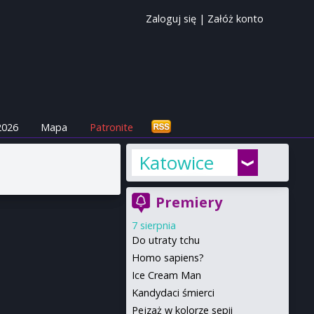
Zaloguj się
|
Załóż konto
2026
Mapa
Patronite
Katowice
Premiery
7 sierpnia
Do utraty tchu
Homo sapiens?
Ice Cream Man
Kandydaci śmierci
Pejzaż w kolorze sepii