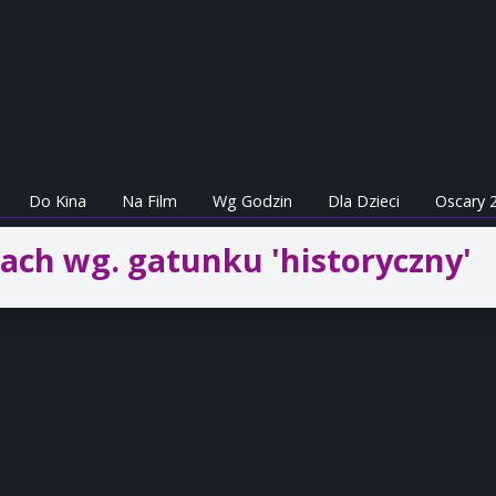
Do Kina
Na Film
Wg Godzin
Dla Dzieci
Oscary 
ach wg. gatunku 'historyczny'