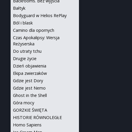
Backrooms. Bez wyjścia
Bałtyk
Bodyguard w Helios RePlay
Ból i blask
Camino dla opornych
Czas Apokalipsy: Wersja
Reżyserska
Do utraty tchu
Drugie życie
Dzień objawienia
Ekipa zwierzaków
Gdzie jest Dory
Gdzie jest Nemo
Ghost in the Shell
Góra mocy
GORZKIE ŚWIĘTA
HISTORIE RÓWNOLEGŁE
Homo Sapiens