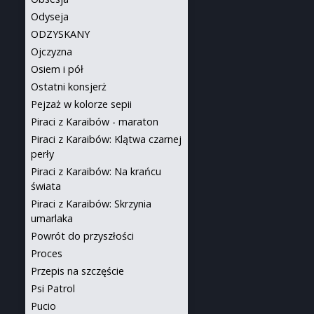
Odyseja
ODZYSKANY
Ojczyzna
Osiem i pół
Ostatni konsjerż
Pejzaż w kolorze sepii
Piraci z Karaibów - maraton
Piraci z Karaibów: Klątwa czarnej
perły
Piraci z Karaibów: Na krańcu
świata
Piraci z Karaibów: Skrzynia
umarlaka
Powrót do przyszłości
Proces
Przepis na szczęście
Psi Patrol
Pucio