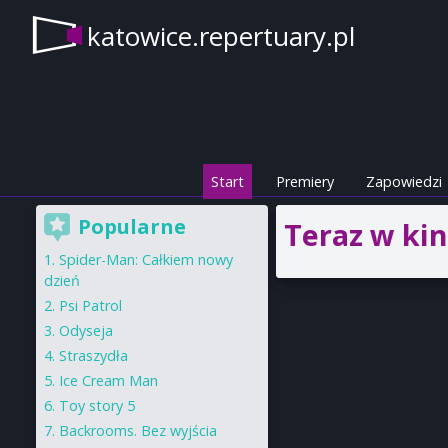
katowice.repertuary.pl
Start
Premiery
Zapowiedzi
Popularne
Teraz w kin
Spider-Man: Całkiem nowy
dzień
Psi Patrol
Odyseja
Straszydła
Ice Cream Man
Toy story 5
Backrooms. Bez wyjścia