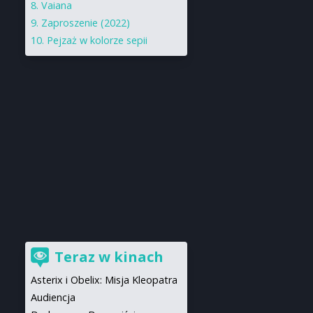
Vaiana
Zaproszenie (2022)
Pejzaż w kolorze sepii
Teraz w kinach
Asterix i Obelix: Misja Kleopatra
Audiencja