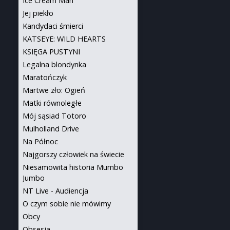
Ice Cream Man
Jej piekło
Kandydaci śmierci
KATSEYE: WILD HEARTS
KSIĘGA PUSTYNI
Legalna blondynka
Maratończyk
Martwe zło: Ogień
Matki równoległe
Mój sąsiad Totoro
Mulholland Drive
Na Północ
Najgorszy człowiek na świecie
Niesamowita historia Mumbo
Jumbo
NT Live - Audiencja
O czym sobie nie mówimy
Obcy
Obsesja