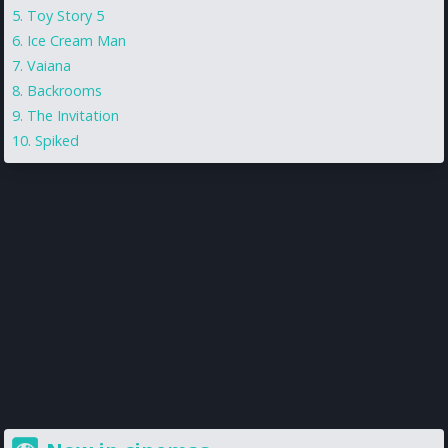
Toy Story 5
Ice Cream Man
Vaiana
Backrooms
The Invitation
Spiked