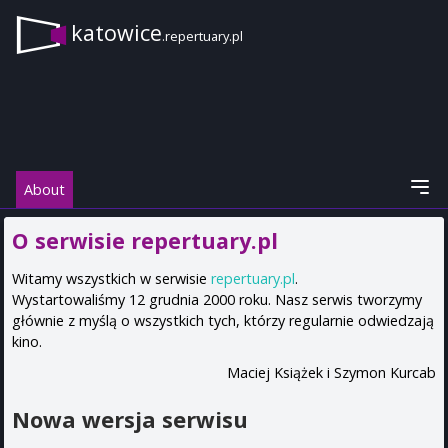
katowice
.repertuary.pl
About
O serwisie repertuary.pl
Witamy wszystkich w serwisie
repertuary.pl
.
Wystartowaliśmy 12 grudnia 2000 roku. Nasz serwis tworzymy
głównie z myślą o wszystkich tych, którzy regularnie odwiedzają
kino.
Maciej Książek i Szymon Kurcab
Nowa wersja serwisu